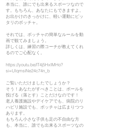
本当に、誰にでも出来るスポーツなので
す。もちろん、あなたにもできますよ。
お出かけのきっかけに、軽い運動にピッ
タリのボッチャ。
それでは、ボッチャの簡単なルールを動
画で観てみましょう。
詳しくは、練習の際コーチが教えてくれ
るのでご心配なく。
https://youtu.be/lT4j5HxIMHo?
si=UIqmsiNe24c74n_b
ご覧いただけましたでしょうか？
そう！あなたがすべきことは、ボールを
投げる（落とす）ことだけなのです！
老人養護施設やデイケアでも、病院のリ
ハビリ施設でも、ボッチャは広まりつつ
あります。
もちろん小さな子供も足の不自由な方
も、本当に、誰でも出来るスポーツなの